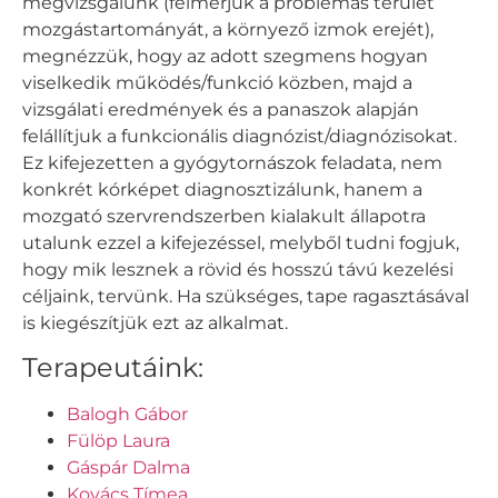
megvizsgálunk (felmérjük a problémás terület
mozgástartományát, a környező izmok erejét),
megnézzük, hogy az adott szegmens hogyan
viselkedik működés/funkció közben, majd a
vizsgálati eredmények és a panaszok alapján
felállítjuk a funkcionális diagnózist/diagnózisokat.
Ez kifejezetten a gyógytornászok feladata, nem
konkrét kórképet diagnosztizálunk, hanem a
mozgató szervrendszerben kialakult állapotra
utalunk ezzel a kifejezéssel, melyből tudni fogjuk,
hogy mik lesznek a rövid és hosszú távú kezelési
céljaink, tervünk. Ha szükséges, tape ragasztásával
is kiegészítjük ezt az alkalmat.
Terapeutáink:
Balogh Gábor
Fülöp Laura
Gáspár Dalma
Kovács Tímea