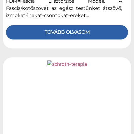
FDM=Fascia Disztorziós Modell. A
Fascia/kötőszövet az egész testünket átszövő,
izmokat-ìnakat-csontokat-ereket…
TOVÁBB OLVASOM