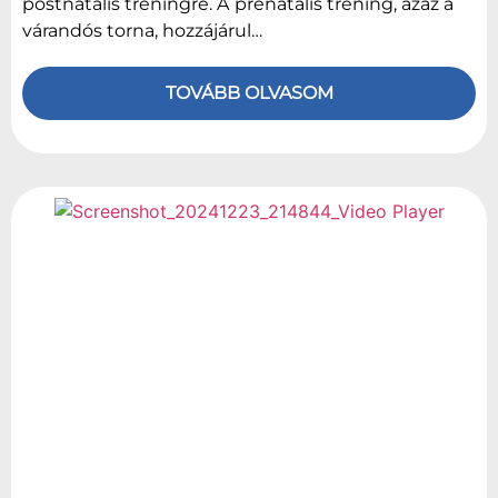
postnatális tréningre. A prenatális tréning, azaz a
várandós torna, hozzájárul…
TOVÁBB OLVASOM