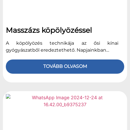
Masszázs köpölyözéssel
A köpölyözés technikája az ősi kínai
gyógyászatből eredeztethető. Napjainkban…
TOVÁBB OLVASOM