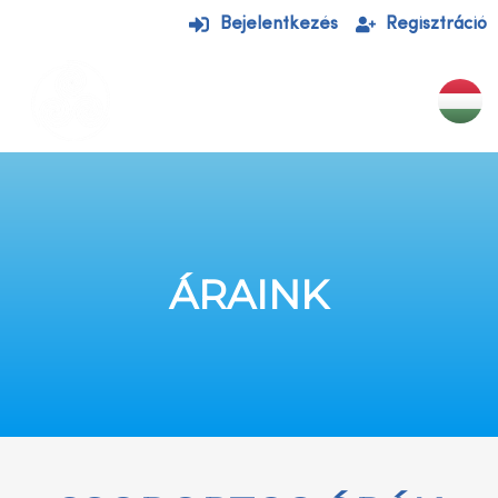
Bejelentkezés
Regisztráció
EGYÉNI KEZELÉSEK
CSOPORTOS ÓRÁK
ÁRAINK