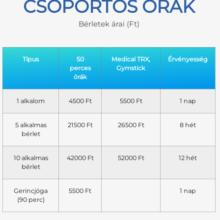
CSOPORTOS ÓRÁK
Bérletek árai (Ft)
Típus
50
Medical TRX,
Érvényesség
perces
Gymstick
órák
1 alkalom
4500 Ft
5500 Ft
1 nap
5 alkalmas
21500 Ft
26500 Ft
8 hét
bérlet
10 alkalmas
42000 Ft
52000 Ft
12 hét
bérlet
Gerincjóga
5500 Ft
1 nap
(90 perc)