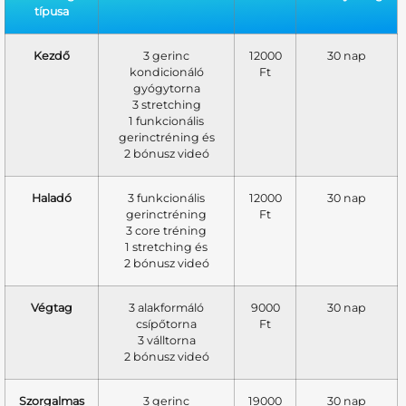
típusa
Kezdő
3 gerinc
12000
30 nap
kondicionáló
Ft
gyógytorna
3 stretching
1 funkcionális
gerinctréning és
2 bónusz videó
Haladó
3 funkcionális
12000
30 nap
gerinctréning
Ft
3 core tréning
1 stretching és
2 bónusz videó
Végtag
3 alakformáló
9000
30 nap
csípőtorna
Ft
3 válltorna
2 bónusz videó
Szorgalmas
3 gerinc
19000
30 nap