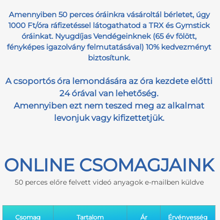
Amennyiben 50 perces óráinkra vásároltál bérletet, úgy
1000 Ft/óra ráfizetéssel látogathatod a TRX és Gymstick
óráinkat. Nyugdíjas Vendégeinknek (65 év fölött,
fényképes igazolvány felmutatásával) 10% kedvezményt
biztosítunk.
A csoportós óra lemondására az óra kezdete előtti
24 órával van lehetőség.
Amennyiben ezt nem teszed meg az alkalmat
levonjuk vagy kifizettetjük.
ONLINE CSOMAGJAINK
50 perces előre felvett videó anyagok e-mailben küldve
Csomag
Tartalom
Ár
Érvényesség