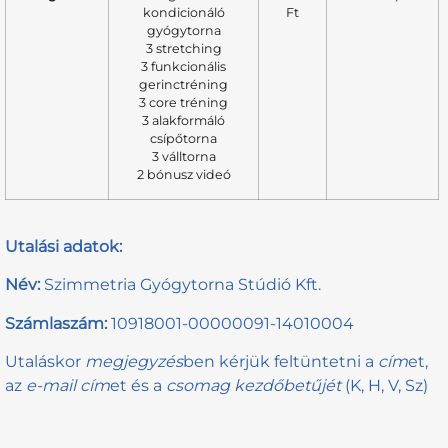
kondicionáló
Ft
gyógytorna
3 stretching
3 funkcionális
gerinctréning
3 core tréning
3 alakformáló
csípőtorna
3 válltorna
2 bónusz videó
Utalási adatok:
Név:
Szimmetria Gyógytorna Stúdió Kft.
Számlaszám:
10918001-00000091-14010004
Utaláskor
megjegyzés
ben kérjük feltüntetni a
cím
et,
az
e-mail cím
et és a
csomag kezdőbetűjét
(K, H, V, Sz)