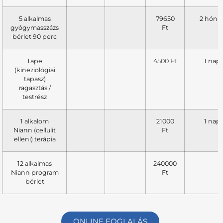
5 alkalmas
79650
2 hóna
gyógymasszázs
Ft
bérlet 90 perc
Tape
4500 Ft
1 nap
(kineziológiai
tapasz)
ragasztás /
testrész
1 alkalom
21000
1 nap
Niann (cellulit
Ft
elleni) terápia
12 alkalmas
240000
Niann program
Ft
bérlet
ONLINE FOGLALÁS