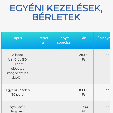
EGYÉNI KEZELÉSEK,
BÉRLETEK
Típus
Eredeti
Ennyit
Ár
Érvényes
ár
spórolsz
Állapot
21000
1 nap
felmérés (50-
Ft
90 perc
előzetes
megbeszélés
alapján)
Egyéni kezelés
18000
1 nap
(50 perc)
Ft
Nyaklazító
9000
1 nap
lágyrész
Ft