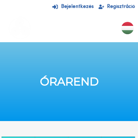
Bejelentkezés
Regisztráció
EGYÉNI KEZELÉSEK
CSOPORTOS ÓRÁK
ÓRAREND