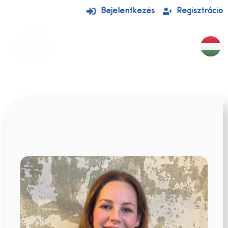
Bejelentkezés
Regisztráció
EGYÉNI KEZELÉSEK
CSOPORTOS ÓRÁK